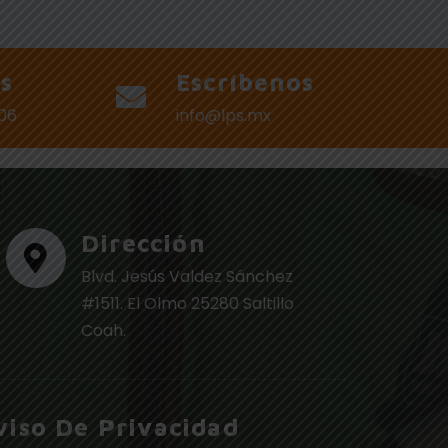
s
Escríbenos
006
info@lps.mx
Dirección
Blvd. Jesús Valdez Sánchez
#1511. El Olmo 25280 Saltillo
Coah.
viso De Privacidad