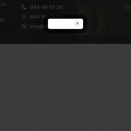
 la
844 415 55 26
Co
844 186 7079
da
info@lps.mx